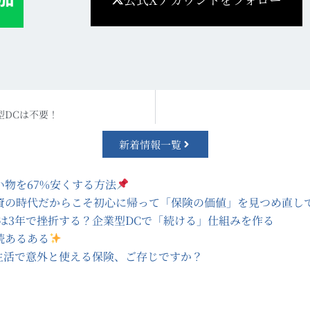
型DCは不要！
新着情報一覧
い物を67%安くする方法
資の時代だからこそ初心に帰って「保険の価値」を見つめ直し
SAは3年で挫折する？企業型DCで「続ける」仕組みを作る
続あるある
生活で意外と使える保険、ご存じですか？