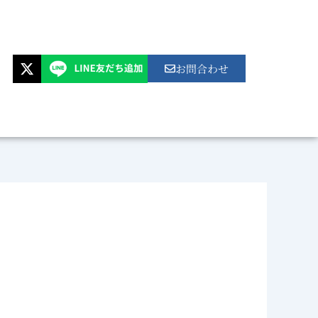
X
お問合わせ
-
t
w
i
t
t
e
r