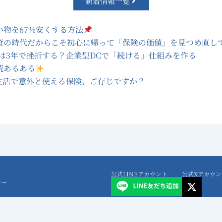
新着情報一覧
い物を67%安くする方法
資の時代だからこそ初心に帰って「保険の価値」を見つめ直し
SAは3年で挫折する？企業型DCで「続ける」仕組みを作る
続あるある
生活で意外と使える保険、ご存じですか？
公式LINEアカウント
公式Xアカウン
X
シー
-
t
w
eserved.
i