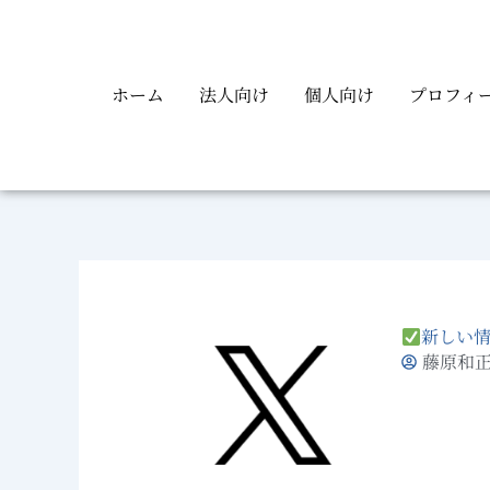
内
容
を
ホーム
法人向け
個人向け
プロフィ
ス
キ
ッ
プ
新しい
藤原和