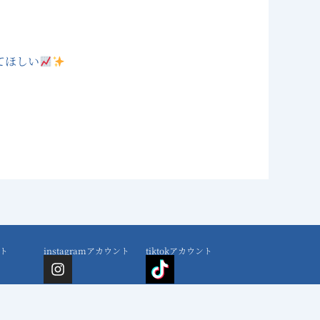
てほしい
ト
instagramアカウント
tiktokアカウント
I
n
s
t
a