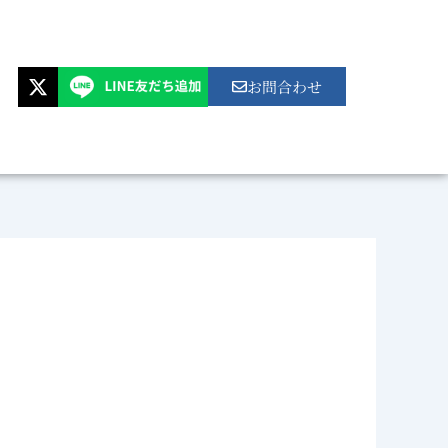
X
お問合わせ
-
t
w
i
t
t
e
r